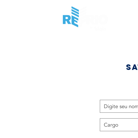
HOME
I
SA